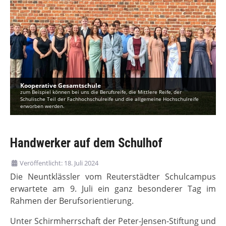
Kooperative Gesamtschule
zum Beispiel können bei uns die Berufsreife, die Mittlere Reife, der
Schulische Teil der Fachhochschulreife und die allgemeine Hochschulreife
erworben werden.
Handwerker auf dem Schulhof
Veröffentlicht: 18. Juli 2024
Die Neuntklässler vom Reuterstädter Schulcampus
erwartete am 9. Juli ein ganz besonderer Tag im
Rahmen der Berufsorientierung.
Unter Schirmherrschaft der Peter-Jensen-Stiftung und